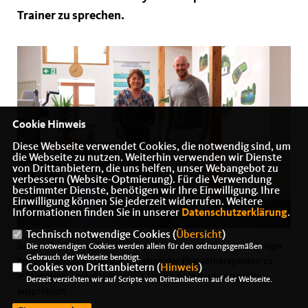
Trainer zu sprechen.
Cookie Hinweis
Diese Webseite verwendet Cookies, die notwendig sind, um
die Webseite zu nutzen. Weiterhin verwenden wir Dienste
von Drittanbietern, die uns helfen, unser Webangebot zu
verbessern (Website-Optmierung). Für die Verwendung
bestimmter Dienste, benötigen wir Ihre Einwilligung. Ihre
Einwilligung können Sie jederzeit widerrufen. Weitere
Informationen finden Sie in unserer
Datenschutzerklärung
.
Technisch notwendige Cookies (
Übersicht
)
Bianca Winkelmann MdL hat die Praxis von Philipp Rutenkröger
Die notwendigen Cookies werden allein für den ordnungsgemäßen
Gebrauch der Webseite benötigt.
besucht, um sich über die Situation der Physiotherapeuten zu
Cookies von Drittanbietern (
Hinweis
)
informieren, und gleichzeitig auch ein paar der Sportgeräte
Derzeit verzichten wir auf Scripte von Drittanbietern auf der Webseite.
ausprobiert.