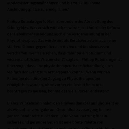
Modernisierungsmaßnahmen und bis zu 12.000 neue
Ausbildungsplätze zu ermöglichen.“
Philipp Rutenkröger lobte insbesondere die Abschaffung des
Schulgeldes. Was er sich wünschen würde, ist ähnlich der Reform
der Hebammenausbildung auch eine Akademisierung in der
Physiotherapie. „Das würde uns als Berufsvertretern auch eine
stärkere Stimme gegenüber den Ärzten und Krankenkassen
verschaffen, wenn sie sehen, dass dahinter ein Studium und
wissenschaftliches Wissen steht“, sagte er. Philipp Rutenkröger ist
überzeugt, dass eine physiotherapeutische Behandlung auch
vielfach den Gang zum Arzt ersparen könne. „Wenn wir den
Patienten den direkten Zugang zu Physiotherapeuten
ermöglichen würden, ohne vorher ein Rezept beim Arzt
beantragen zu müssen, könnte das viele Praxen entlasten.“
Bianca Winkelmann nahm den Hinweis dankbar auf und sieht es
als wesentliche Aufgabe an, Gesundheitsversorgung in ihrer
ganzen Bandbreite zu stärken: „Die Voraussetzung für ein
sicheres und gesundes Leben ist eine breite Palette von
ausreichend Hausärzten über wohnortnahe Kliniken bis hin zu