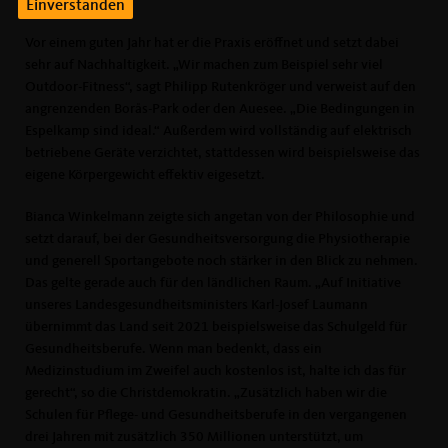
Einverstanden
Vor einem guten Jahr hat er die Praxis eröffnet und setzt dabei
sehr auf Nachhaltigkeit. „Wir machen zum Beispiel sehr viel
Outdoor-Fitness“, sagt Philipp Rutenkröger und verweist auf den
angrenzenden Borås-Park oder den Auesee. „Die Bedingungen in
Espelkamp sind ideal.“ Außerdem wird vollständig auf elektrisch
betriebene Geräte verzichtet, stattdessen wird beispielsweise das
eigene Körpergewicht effektiv eigesetzt.
Bianca Winkelmann zeigte sich angetan von der Philosophie und
setzt darauf, bei der Gesundheitsversorgung die Physiotherapie
und generell Sportangebote noch stärker in den Blick zu nehmen.
Das gelte gerade auch für den ländlichen Raum. „Auf Initiative
unseres Landesgesundheitsministers Karl-Josef Laumann
übernimmt das Land seit 2021 beispielsweise das Schulgeld für
Gesundheitsberufe. Wenn man bedenkt, dass ein
Medizinstudium im Zweifel auch kostenlos ist, halte ich das für
gerecht“, so die Christdemokratin. „Zusätzlich haben wir die
Schulen für Pflege- und Gesundheitsberufe in den vergangenen
drei Jahren mit zusätzlich 350 Millionen unterstützt, um