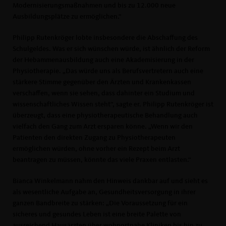
Modernisierungsmaßnahmen und bis zu 12.000 neue
Ausbildungsplätze zu ermöglichen.“
Philipp Rutenkröger lobte insbesondere die Abschaffung des
Schulgeldes. Was er sich wünschen würde, ist ähnlich der Reform
der Hebammenausbildung auch eine Akademisierung in der
Physiotherapie. „Das würde uns als Berufsvertretern auch eine
stärkere Stimme gegenüber den Ärzten und Krankenkassen
verschaffen, wenn sie sehen, dass dahinter ein Studium und
wissenschaftliches Wissen steht“, sagte er. Philipp Rutenkröger ist
überzeugt, dass eine physiotherapeutische Behandlung auch
vielfach den Gang zum Arzt ersparen könne. „Wenn wir den
Patienten den direkten Zugang zu Physiotherapeuten
ermöglichen würden, ohne vorher ein Rezept beim Arzt
beantragen zu müssen, könnte das viele Praxen entlasten.“
Bianca Winkelmann nahm den Hinweis dankbar auf und sieht es
als wesentliche Aufgabe an, Gesundheitsversorgung in ihrer
ganzen Bandbreite zu stärken: „Die Voraussetzung für ein
sicheres und gesundes Leben ist eine breite Palette von
ausreichend Hausärzten über wohnortnahe Kliniken bis hin zu