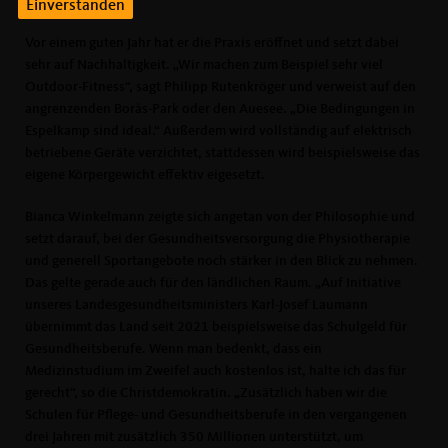
Einverstanden
Vor einem guten Jahr hat er die Praxis eröffnet und setzt dabei
sehr auf Nachhaltigkeit. „Wir machen zum Beispiel sehr viel
Outdoor-Fitness“, sagt Philipp Rutenkröger und verweist auf den
angrenzenden Borås-Park oder den Auesee. „Die Bedingungen in
Espelkamp sind ideal.“ Außerdem wird vollständig auf elektrisch
betriebene Geräte verzichtet, stattdessen wird beispielsweise das
eigene Körpergewicht effektiv eigesetzt.
Bianca Winkelmann zeigte sich angetan von der Philosophie und
setzt darauf, bei der Gesundheitsversorgung die Physiotherapie
und generell Sportangebote noch stärker in den Blick zu nehmen.
Das gelte gerade auch für den ländlichen Raum. „Auf Initiative
unseres Landesgesundheitsministers Karl-Josef Laumann
übernimmt das Land seit 2021 beispielsweise das Schulgeld für
Gesundheitsberufe. Wenn man bedenkt, dass ein
Medizinstudium im Zweifel auch kostenlos ist, halte ich das für
gerecht“, so die Christdemokratin. „Zusätzlich haben wir die
Schulen für Pflege- und Gesundheitsberufe in den vergangenen
drei Jahren mit zusätzlich 350 Millionen unterstützt, um