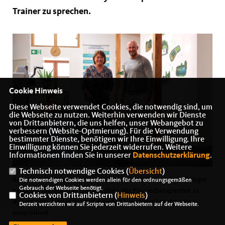
Trainer zu sprechen.
Cookie Hinweis
Diese Webseite verwendet Cookies, die notwendig sind, um
die Webseite zu nutzen. Weiterhin verwenden wir Dienste
von Drittanbietern, die uns helfen, unser Webangebot zu
verbessern (Website-Optmierung). Für die Verwendung
bestimmter Dienste, benötigen wir Ihre Einwilligung. Ihre
Einwilligung können Sie jederzeit widerrufen. Weitere
Informationen finden Sie in unserer
Datenschutzerklärung
.
Technisch notwendige Cookies (
Übersicht
)
Bianca Winkelmann MdL hat die Praxis von Philipp Rutenkröger
Die notwendigen Cookies werden allein für den ordnungsgemäßen
Gebrauch der Webseite benötigt.
besucht, um sich über die Situation der Physiotherapeuten zu
Cookies von Drittanbietern (
Hinweis
)
informieren, und gleichzeitig auch ein paar der Sportgeräte
Derzeit verzichten wir auf Scripte von Drittanbietern auf der Webseite.
ausprobiert.